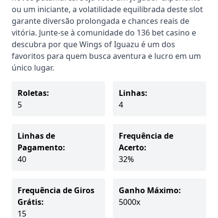
ou um iniciante, a volatilidade equilibrada deste slot
garante diversão prolongada e chances reais de
vitória. Junte-se à comunidade do 136 bet casino e
descubra por que Wings of Iguazu é um dos
favoritos para quem busca aventura e lucro em um
único lugar.
Roletas:
Linhas:
5
4
Linhas de
Frequência de
Pagamento:
Acerto:
40
32%
Frequência de Giros
Ganho Máximo:
Grátis:
5000x
15