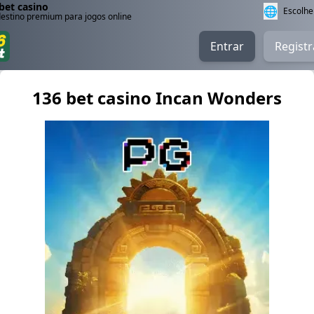
bet casino
🌐
Escolhe
estino premium para jogos online
Entrar
Registr
136 bet casino Incan Wonders