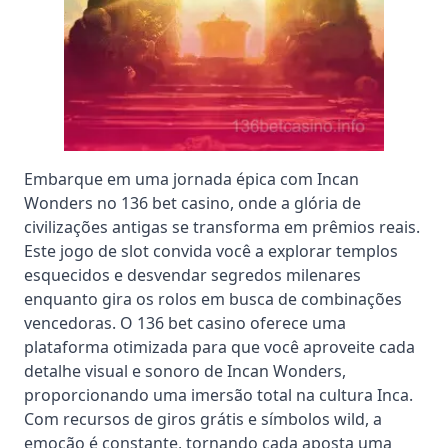
Embarque em uma jornada épica com Incan
Wonders no 136 bet casino, onde a glória de
civilizações antigas se transforma em prêmios reais.
Este jogo de slot convida você a explorar templos
esquecidos e desvendar segredos milenares
enquanto gira os rolos em busca de combinações
vencedoras. O 136 bet casino oferece uma
plataforma otimizada para que você aproveite cada
detalhe visual e sonoro de Incan Wonders,
proporcionando uma imersão total na cultura Inca.
Com recursos de giros grátis e símbolos wild, a
emoção é constante, tornando cada aposta uma