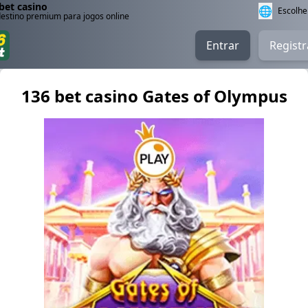
bet casino
🌐
Escolhe
estino premium para jogos online
Entrar
Registr
136 bet casino Gates of Olympus