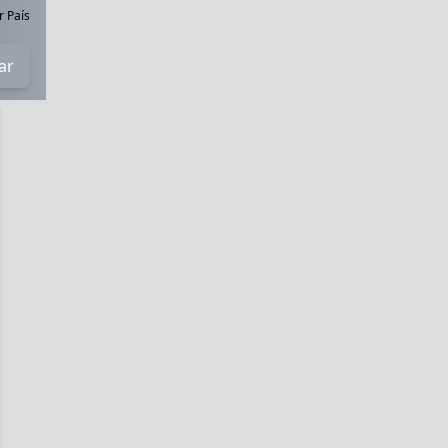
r País
ar