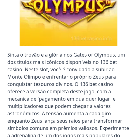
Sinta o trovão e a glória nos Gates of Olympus, um
dos títulos mais icônicos disponíveis no 136 bet
casino. Neste slot, você é convidado a subir ao
Monte Olimpo e enfrentar o próprio Zeus para
conquistar tesouros divinos. O 136 bet casino
oferece a versão completa deste jogo, com a
mecânica de 'pagamento em qualquer lugar' e
multiplicadores que podem chegar a valores
astronômicos. A tensão aumenta a cada giro
enquanto Zeus lança seus raios para transformar
símbolos comuns em prêmios valiosos. Experimente
a adrenalina de um dos jogos mais populares do