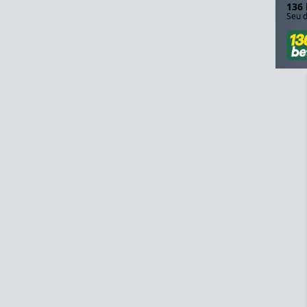
136 
Seu d